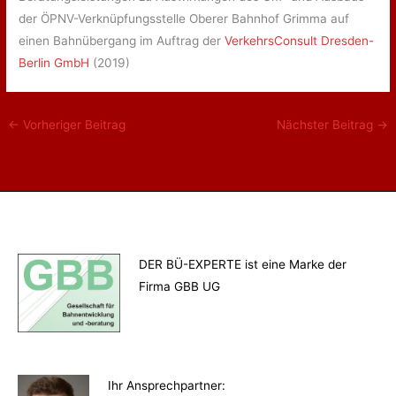
der ÖPNV-Verknüpfungsstelle Oberer Bahnhof Grimma auf
einen Bahnübergang im Auftrag der
VerkehrsConsult Dresden-
Berlin GmbH
(2019)
←
Vorheriger Beitrag
Nächster Beitrag
→
DER BÜ-EXPERTE ist eine Marke der
Firma GBB UG
Ihr Ansprechpartner
: