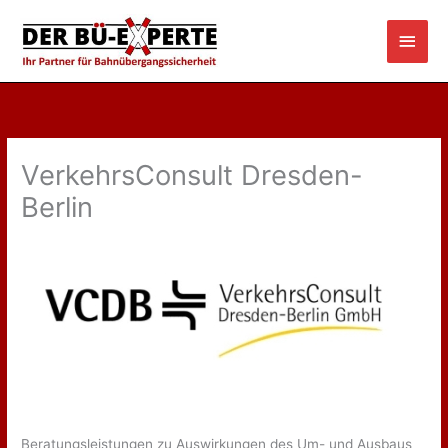
Zum
Haup
Inhalt
springen
VerkehrsConsult Dresden-
Berlin
Beratungsleistungen zu Auswirkungen des Um- und Ausbaus