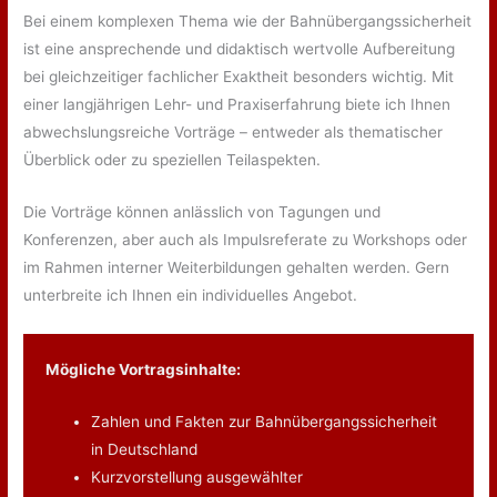
Bei einem komplexen Thema wie der Bahnübergangssicherheit
ist eine ansprechende und didaktisch wertvolle Aufbereitung
bei gleichzeitiger fachlicher Exaktheit besonders wichtig. Mit
einer langjährigen Lehr- und Praxiserfahrung biete ich Ihnen
abwechslungsreiche Vorträge – entweder als thematischer
Überblick oder zu speziellen Teilaspekten.
Die Vorträge können anlässlich von Tagungen und
Konferenzen, aber auch als Impulsreferate zu Workshops oder
im Rahmen interner Weiterbildungen gehalten werden. Gern
unterbreite ich Ihnen ein individuelles Angebot.
Mögliche Vortragsinhalte:
Zahlen und Fakten zur Bahnübergangssicherheit
in Deutschland
Kurzvorstellung ausgewählter