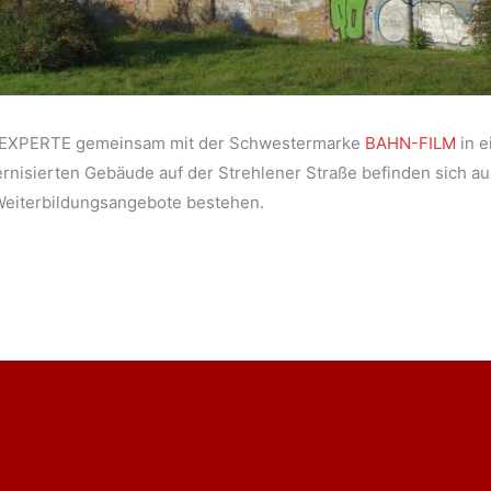
BÜ-EXPERTE gemeinsam mit der Schwestermarke
BAHN-FILM
in e
nisierten Gebäude auf der Strehlener Straße befinden sich a
Weiterbildungsangebote bestehen.