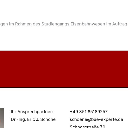
ängen im Rahmen des Studiengangs Eisenbahnwesen im Auftrag
Ihr Ansprechpartner
:
+49 351 85189257
Dr.-Ing. Eric J. Schöne
schoene@bue-experte.de
Schnorrstraße 70