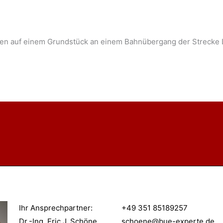
chen auf einem Grundstück an einem Bahnübergang der Strecke 
Ihr Ansprechpartner
:
+49 351 85189257
Dr.-Ing. Eric J. Schöne
schoene@bue-experte.de