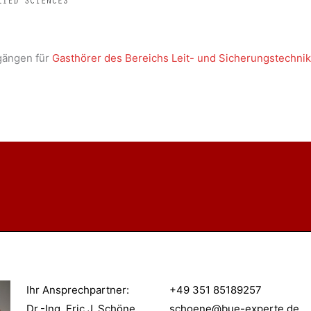
gängen für
Gasthörer des Bereichs Leit- und Sicherungstechni
Ihr Ansprechpartner
:
+49 351 85189257
Dr.-Ing. Eric J. Schöne
schoene@bue-experte.de