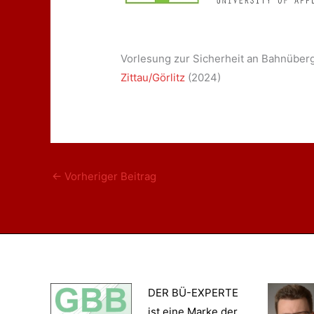
Vorlesung zur Sicherheit an Bahnüber
Zittau/Görlitz
(2024)
←
Vorheriger Beitrag
DER BÜ-EXPERTE
ist eine Marke der