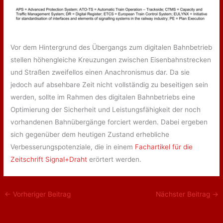
Vor dem Hintergrund des Übergangs zum digitalen Bahnbetrieb
stellen höhengleiche Kreuzungen zwischen Eisenbahnstrecken
und Straßen zweifellos einen Anachronismus dar. Da sie
jedoch auf absehbare Zeit nicht vollständig zu beseitigen sein
werden, sollte im Rahmen des digitalen Bahnbetriebs eine
Optimierung der Sicherheit und Leistungsfähigkeit der noch
vorhandenen Bahnübergänge forciert werden. Dabei ergeben
sich gegenüber dem heutigen Zustand erhebliche
Verbesserungspotenziale, die in einem
Fachartikel für die
Zeitschrift Signal+Draht
erörtert werden.
←
Vorheriger Beitrag
Nächster Beitrag
→